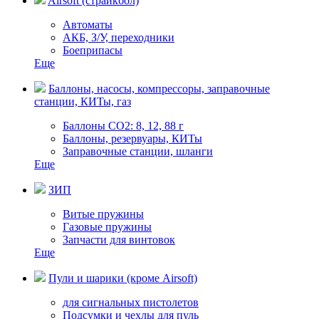
Airsoft (страйкбол)
Автоматы
АКБ, З/У, переходники
Боеприпасы
Еще
Баллоны, насосы, компрессоры, заправочные
станции, КИТы, газ
Баллоны СО2: 8, 12, 88 г
Баллоны, резервуары, КИТы
Заправочные станции, шланги
Еще
ЗИП
Витые пружины
Газовые пружины
Запчасти для винтовок
Еще
Пули и шарики (кроме Airsoft)
для сигнальных пистолетов
Подсумки и чехлы для пуль