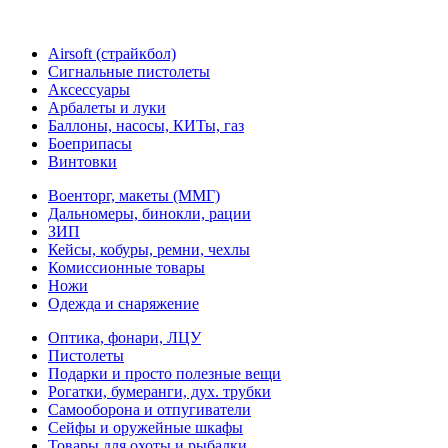
Airsoft (страйкбол)
Cигнальные пистолеты
Аксессуары
Арбалеты и луки
Баллоны, насосы, КИТы, газ
Боеприпасы
Винтовки
Военторг, макеты (ММГ)
Дальномеры, бинокли, рации
ЗИП
Кейсы, кобуры, ремни, чехлы
Комиссионные товары
Ножи
Одежда и снаряжение
Оптика, фонари, ЛЦУ
Пистолеты
Подарки и просто полезные вещи
Рогатки, бумеранги, дух. трубки
Самооборона и отпугиватели
Сейфы и оружейные шкафы
Товары для охоты и рыбалки