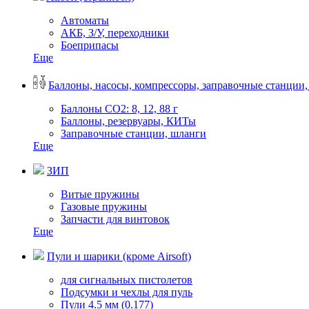
Автоматы
АКБ, З/У, переходники
Боеприпасы
Еще
Баллоны, насосы, компрессоры, заправочные станции,
Баллоны СО2: 8, 12, 88 г
Баллоны, резервуары, КИТы
Заправочные станции, шланги
Еще
ЗИП
Витые пружины
Газовые пружины
Запчасти для винтовок
Еще
Пули и шарики (кроме Airsoft)
для сигнальных пистолетов
Подсумки и чехлы для пуль
Пули 4.5 мм (0.177)