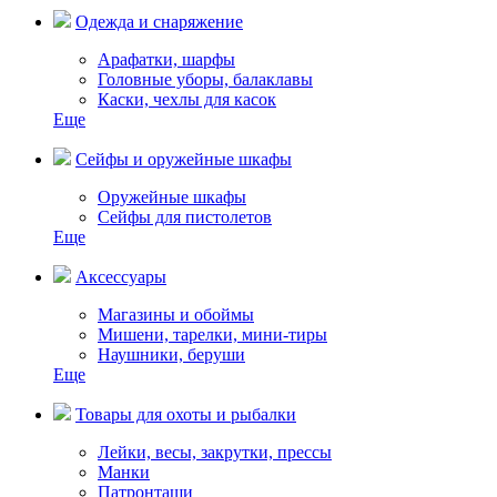
Одежда и снаряжение
Арафатки, шарфы
Головные уборы, балаклавы
Каски, чехлы для касок
Еще
Сейфы и оружейные шкафы
Оружейные шкафы
Сейфы для пистолетов
Еще
Аксессуары
Магазины и обоймы
Мишени, тарелки, мини-тиры
Наушники, беруши
Еще
Товары для охоты и рыбалки
Лейки, весы, закрутки, прессы
Манки
Патронташи